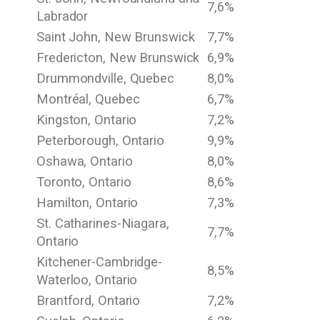
7,6%
Labrador
Saint John, New Brunswick
7,7%
Fredericton, New Brunswick
6,9%
Drummondville, Quebec
8,0%
Montréal, Quebec
6,7%
Kingston, Ontario
7,2%
Peterborough, Ontario
9,9%
Oshawa, Ontario
8,0%
Toronto, Ontario
8,6%
Hamilton, Ontario
7,3%
St. Catharines-Niagara,
7,7%
Ontario
Kitchener-Cambridge-
8,5%
Waterloo, Ontario
Brantford, Ontario
7,2%