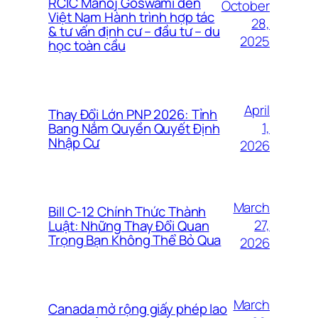
RCIC Manoj Goswami đến
October
Việt Nam Hành trình hợp tác
28,
& tư vấn định cư – đầu tư – du
2025
học toàn cầu
April
Thay Đổi Lớn PNP 2026: Tỉnh
1,
Bang Nắm Quyền Quyết Định
Nhập Cư
2026
March
Bill C-12 Chính Thức Thành
27,
Luật: Những Thay Đổi Quan
Trọng Bạn Không Thể Bỏ Qua
2026
March
Canada mở rộng giấy phép lao