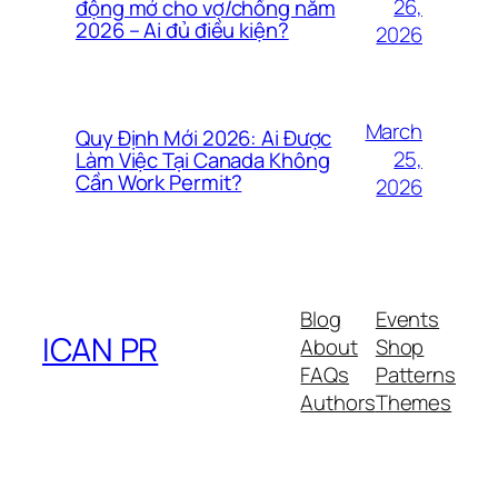
26,
động mở cho vợ/chồng năm
2026 – Ai đủ điều kiện?
2026
March
Quy Định Mới 2026: Ai Được
25,
Làm Việc Tại Canada Không
Cần Work Permit?
2026
Blog
Events
ICAN PR
About
Shop
FAQs
Patterns
Authors
Themes