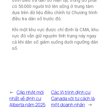
trình điều tra dân số hiện tại, trong đó phải
có 50.000 người trở lên sống ở trung tâm
dựa trên dữ liệu điều chỉnh từ Chương trình
điều tra dân số trước đó.
Khi một khu vực được chỉ định là CMA, khu
vực đó vẫn giữ nguyên tình trạng này ngay
cả khi dân số giảm xuống dưới ngưỡng dân
số.
←
Cập nhật mới
Các lộ trình định cư
nhất về định cư
Canada với tư cách là
Alberta năm 2025
một doanh nhân
→