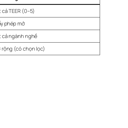
t cả TEER (0–5)
ấy phép mở
t cả ngành nghề
 rộng (có chọn lọc)