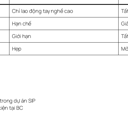
Chỉ lao động tay nghề cao
Tấ
Hạn chế
Gi
Giới hạn
Tấ
Hẹp
Mở
trong dự án SIP
kiện tại BC