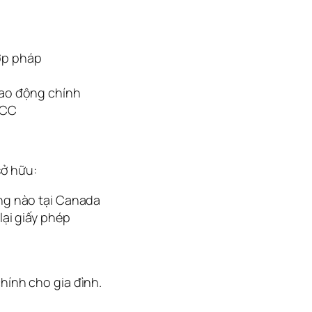
ợp pháp
lao động chính
RCC
ở hữu:
ng nào tại Canada
lại giấy phép
chính cho gia đình.