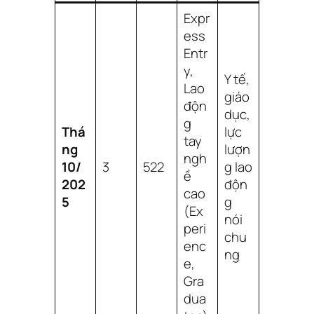
Expr
ess
Entr
y,
Y tế,
Lao
giáo
độn
dục,
g
Thá
lực
tay
ng
lượn
ngh
10/
3
522
g lao
ề
202
độn
cao
5
g
(Ex
nói
peri
chu
enc
ng
e,
Gra
dua