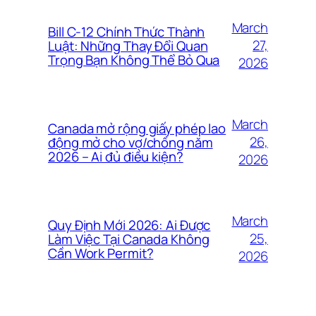
March
Bill C-12 Chính Thức Thành
27,
Luật: Những Thay Đổi Quan
Trọng Bạn Không Thể Bỏ Qua
2026
March
Canada mở rộng giấy phép lao
26,
động mở cho vợ/chồng năm
2026 – Ai đủ điều kiện?
2026
March
Quy Định Mới 2026: Ai Được
25,
Làm Việc Tại Canada Không
Cần Work Permit?
2026