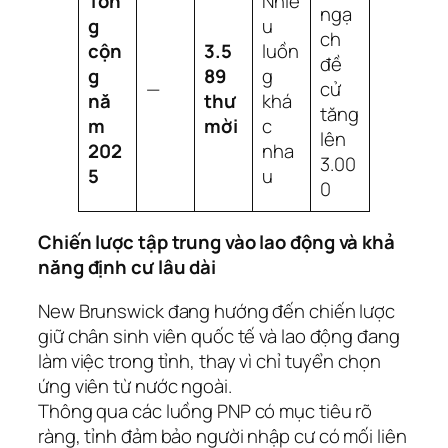
Tổn
Nhiề
ngạ
g
u
ch
cộn
3.5
luồn
đề
g
89
g
—
cử
nă
thư
khá
tăng
m
mời
c
lên
202
nha
3.00
5
u
0
Chiến lược tập trung vào lao động và khả
năng định cư lâu dài
New Brunswick đang hướng đến chiến lược
giữ chân sinh viên quốc tế và lao động đang
làm việc trong tỉnh, thay vì chỉ tuyển chọn
ứng viên từ nước ngoài.
Thông qua các luồng PNP có mục tiêu rõ
ràng, tỉnh đảm bảo người nhập cư có mối liên