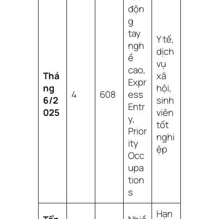
độn
g
tay
Y tế,
ngh
dịch
ề
vụ
cao,
Thá
xã
Expr
ng
hội,
4
608
ess
6/2
sinh
Entr
025
viên
y,
tốt
Prior
nghi
ity
ệp
Occ
upa
tion
s
Hạn