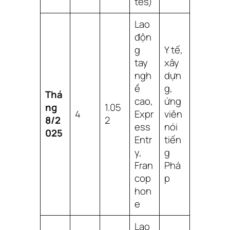
tes)
Lao
độn
g
Y tế,
tay
xây
ngh
dựn
ề
g,
Thá
cao,
ứng
ng
1.05
4
Expr
viên
8/2
2
ess
nói
025
Entr
tiến
y,
g
Fran
Phá
cop
p
hon
e
Lao