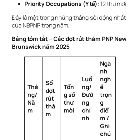
Priority Occupations (Y tế):
12 thư mời
Đây là một trong những tháng sôi động nhất
của NBPNP trong năm.
Bảng tóm tắt – Các đợt rút thăm PNP New
Brunswick năm 2025
Ngà
nh
Luồ
ngh
Số
Thá
Tổn
ng/
ề
đợt
ng/
g số
Đườ
trọn
rút
Nă
thư
ng
g
thă
m
mời
chí
điể
m
nh
m /
Ghi
chú