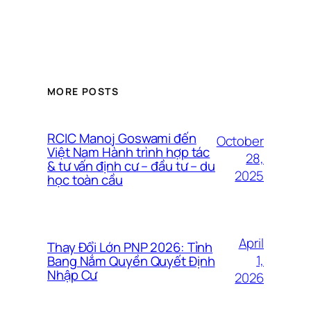
MORE POSTS
RCIC Manoj Goswami đến
October
Việt Nam Hành trình hợp tác
28,
& tư vấn định cư – đầu tư – du
2025
học toàn cầu
April
Thay Đổi Lớn PNP 2026: Tỉnh
1,
Bang Nắm Quyền Quyết Định
Nhập Cư
2026