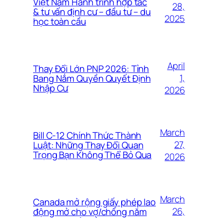
Việt Nam Hành trình hợp tác
28,
& tư vấn định cư – đầu tư – du
2025
học toàn cầu
April
Thay Đổi Lớn PNP 2026: Tỉnh
1,
Bang Nắm Quyền Quyết Định
Nhập Cư
2026
March
Bill C-12 Chính Thức Thành
27,
Luật: Những Thay Đổi Quan
Trọng Bạn Không Thể Bỏ Qua
2026
March
Canada mở rộng giấy phép lao
26,
động mở cho vợ/chồng năm