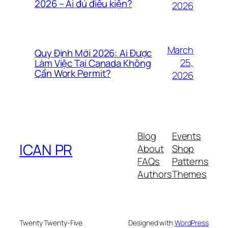
2026 – Ai đủ điều kiện?
2026
March
Quy Định Mới 2026: Ai Được
25,
Làm Việc Tại Canada Không
Cần Work Permit?
2026
Blog
Events
ICAN PR
About
Shop
FAQs
Patterns
Authors
Themes
Twenty Twenty-Five
Designed with
WordPress